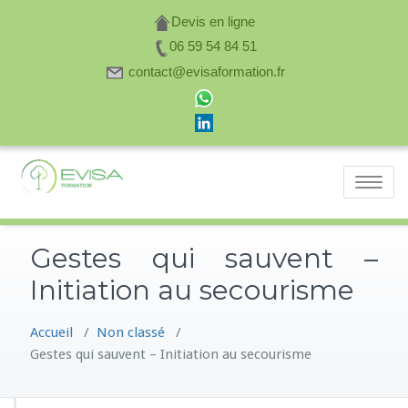
Devis en ligne
06 59 54 84 51
contact@evisaformation.fr
Skip
Evisa
to
Toggle
content
Formation
navigatio
Gestes qui sauvent –
Initiation au secourisme
Accueil
/
Non classé
/
Gestes qui sauvent – Initiation au secourisme